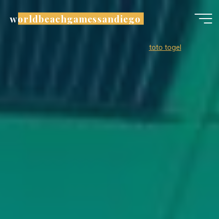
Skip
worldbeachgamessandiego
to
content
toto togel