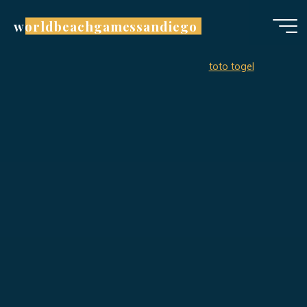
Skip
worldbeachgamessandiego
to
content
toto togel