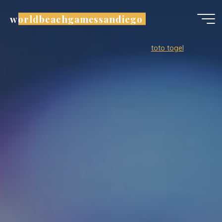
Skip
worldbeachgamessandiego
to
content
toto togel