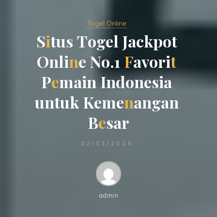
Togel Online
S
i
t
u
u
s
T
o
g
e
l
J
a
c
k
p
o
t
O
n
n
l
i
n
e
N
o
.
1
F
a
v
o
r
i
i
t
P
e
m
a
i
n
I
n
d
o
n
n
e
s
i
a
u
n
t
u
k
K
e
m
e
n
a
n
g
a
n
B
B
e
s
a
r
02/03/2026
admin