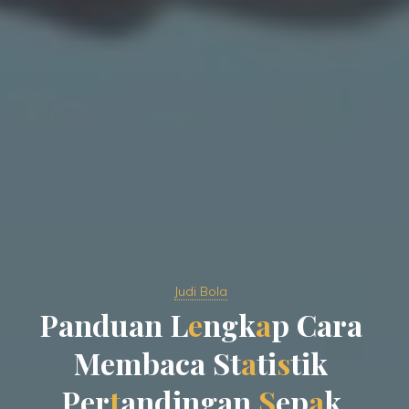
Judi Bola
P
a
n
d
u
a
n
n
L
e
n
g
k
a
p
C
a
r
a
M
e
e
m
b
a
c
c
a
S
S
t
a
t
i
s
t
i
k
P
e
r
t
a
n
d
i
n
g
a
n
S
e
p
a
k