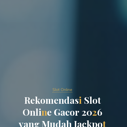
Slot Online
R
e
k
o
m
e
n
n
d
a
s
s
i
S
l
o
t
O
n
l
i
n
e
G
a
a
c
c
o
r
r
2
0
2
6
y
a
n
g
M
M
u
d
a
h
J
a
a
c
k
p
o
t