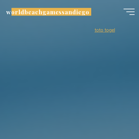
Skip
worldbeachgamessandiego
to
content
toto togel