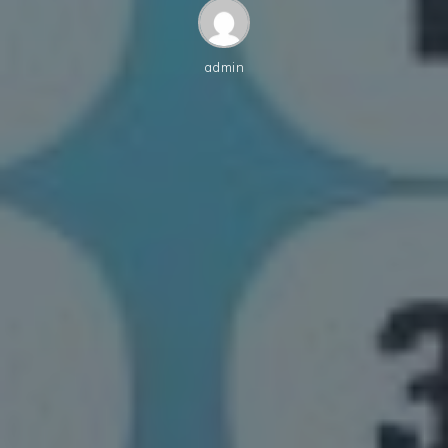
admin