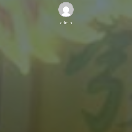
admin