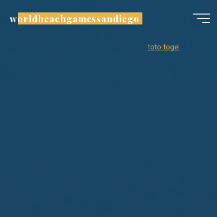
Skip
worldbeachgamessandiego
to
content
toto togel