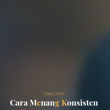
Poker Online
C
a
r
a
M
e
n
a
n
g
K
o
n
s
i
s
t
e
n