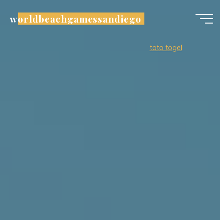
Skip
worldbeachgamessandiego
to
content
toto togel