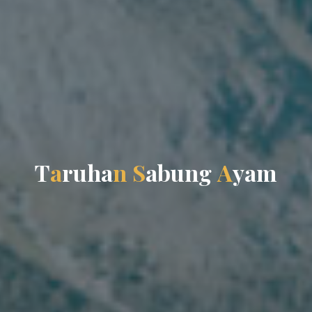
T
a
r
u
h
a
n
S
a
b
u
g
n
g
A
y
y
a
m